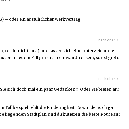
) – oder ein ausführlicher Werkvertrag.
nach oben ↑
 reicht nicht aus!) und lassen sich eine unterzeichnete
n in jedem Fall juristisch einwandfrei sein, sonst gibt’s
nach oben ↑
e sich doch mal ein paar Gedanken«. Oder Sie bieten an:
 Fallbeispiel fehlt die Eindeutigkeit. Es wurde noch gar
be liegenden Stadtplan und diskutieren die beste Route zur