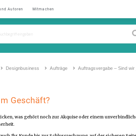
und Autoren
Mitmachen
Designbusiness
Aufträge
Auftragsvergabe – Sind wir 
 im Geschäft?
icken, was gehört noch zur Akquise oder einem unverbindliche
erheit.
auch Ihr Kunde bis zur Schlussrechnung auf der sicheren Seite