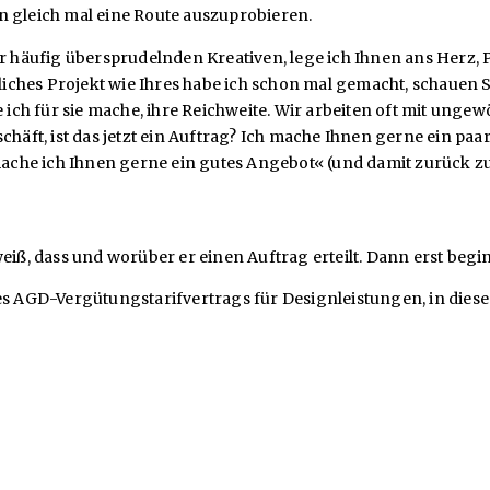
gleich mal eine Route auszuprobieren.
er häufig übersprudelnden Kreativen, lege ich Ihnen ans Herz,
ähnliches Projekt wie Ihres habe ich schon mal gemacht, scha
ch für sie mache, ihre Reichweite. Wir arbeiten oft mit unge
schäft, ist das jetzt ein Auftrag? Ich mache Ihnen gerne ein pa
 mache ich Ihnen gerne ein gutes Angebot« (und damit zurück z
eiß, dass und worüber er einen Auftrag erteilt. Dann erst begin
es AGD-Vergütungstarifvertrags für Designleistungen, in diese