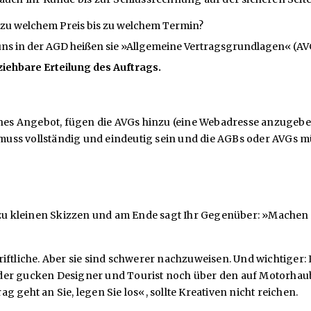
zu welchem Preis bis zu welchem Termin?
ns in der AGD heißen sie »Allgemeine Vertragsgrundlagen« (AVG
ziehbare Erteilung des Auftrags.
ches Angebot, fügen die AVGs hinzu (eine Webadresse anzugeben,
s vollständig und eindeutig sein und die AGBs oder AVGs müsse
 kleinen Skizzen und am Ende sagt Ihr Gegenüber: »Machen Si
ftliche. Aber sie sind schwerer nachzuweisen. Und wichtiger: Im
, oder gucken Designer und Tourist noch über den auf Motorhau
 geht an Sie, legen Sie los«, sollte Kreativen nicht reichen.