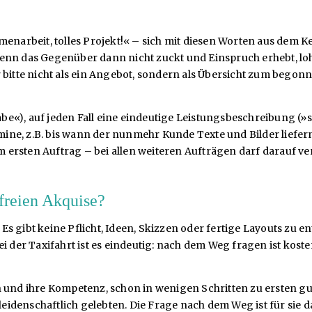
menarbeit, tolles Projekt!« – sich mit diesen Worten aus dem K
nn das Gegenüber dann nicht zuckt und Einspruch erhebt, lohnt
 bitte nicht als ein Angebot, sondern als Übersicht zum begon
fgabe«), auf jeden Fall eine eindeutige Leistungsbeschreibung 
ne, z.B. bis wann der nunmehr Kunde Texte und Bilder liefern
eim ersten Auftrag – bei allen weiteren Aufträgen darf darauf 
freien Akquise?
 Es gibt keine Pflicht, Ideen, Skizzen oder fertige Layouts zu e
i der Taxifahrt ist es eindeutig: nach dem Weg fragen ist kost
een und ihre Kompetenz, schon in wenigen Schritten zu erste
idenschaftlich gelebten. Die Frage nach dem Weg ist für sie 