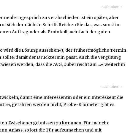
nach oben ↑
ennenlerngespräch zu verabschieden ist ein später, aber
 sich der nächste Schritt: Reichen Sie das, was sonst im
nenen Auftrag oder als Protokoll, »einfach der guten
(»so wird die Lösung aussehen«), der frühestmögliche Termin
 sollte, damit der Drucktermin passt. Auch die Vergütung
verwiesen werden, dass die AVG, »überreicht am …« weiterhin
nach oben ↑
ntwickeln, damit eine Interessentin oder ein Interessent die
enfrei, gefahren werden nicht, Probe-Kilometer gibt es
n guten Zwischenergebnissen zu kommen. Für manche
dann Anlass, sofort die Tür aufzumachen und mit