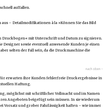
chnell auffallen.
s – Detailmodifikationen à la »Können Sie das Bild
gen Druckbogen« mit Unterschrift und Datum zu signieren.
die Designer sowie eventuell anwesende Kunden je einen
r selten der Fall sein, da die Druckmaschine die
nach oben ↑
für erwarten ihre Kunden fehlerfreie Druckergebnisse in
entuellen Haftung.
g, möglichst mit schriftlicher Vollmacht und im Namen
 ihren Angeboten beigefügt sein müssen. In sie wiederum
bei Vorsatz und grober Fahrlässigkeit haften – wie immer