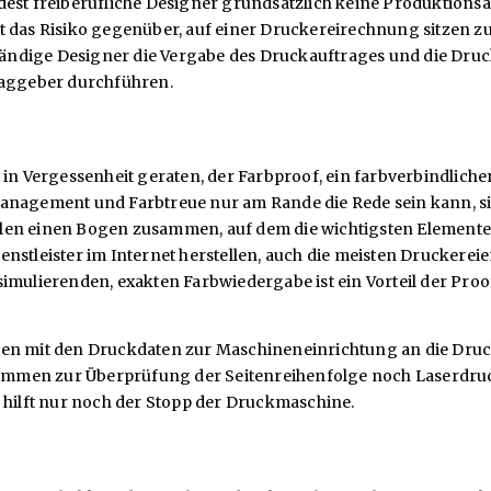
dest freiberufliche Designer grundsätzlich keine Produktions
t das Risiko gegenüber, auf einer Druckereirechnung sitzen z
tständige Designer die Vergabe des Druckauftrages und die Dr
traggeber durchführen.
st in Vergessenheit geraten, der Farbproof, ein farbverbindl
anagement und Farbtreue nur am Rande die Rede sein kann, sin
llen einen Bogen zusammen, auf dem die wichtigsten Element
Dienstleister im Internet herstellen, auch die meisten Druckereie
imulierenden, exakten Farbwiedergabe ist ein Vorteil der Proo
men mit den Druckdaten zur Maschineneinrichtung an die Druc
l kommen zur Überprüfung der Seitenreihenfolge noch Laserdru
n hilft nur noch der Stopp der Druckmaschine.