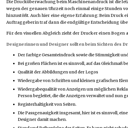
Die Drucküberwachung beim Maschinenandruck ist die letzt
wegen der genauen Uhrzeit noch einmal einige Stunden vor
hinzustößt. Auch hier eine eigene Erfahrung: Beim Druck e
Auftraggeberin traf dann die endgültige Entscheidung übe
Für den visuellen Abgleich zieht der Drucker einen Bogen a
Designerinnen und Designer sollten beim Sichten des D
Der farbige Gesamteindruck sowie die Stimmigkeit un
Bei großen Flächen ist es sinnvoll, auf das Gleichma
Qualität der Abbildungen und der Logos
Wiedergabe von Schriften und kleinen grafischen Elemen
Wiedergabequalität von Anzeigen um möglichen Reklam
Person begleitet, die die Anzeigen verwaltet und nun g
Registerhaltigkeit von Seiten.
Die Passgenauigkeit insgesamt, hier ist es sinnvoll, e
Designer damit machen.
Stand und Reihenfolge der Seiten. Es kann nicht schad