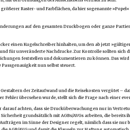
 größerer Raster- und Farbflächen, da hier sogenannte »Popel« s
derungen auf den gesamten Druckbogen oder ganze Partien au
rucker einen Kugelschreiber hinhalten, um den ab jetzt »gülti
 und für unveränderte Nachdrucke. Zur Kontrolle sollten sich 
hungen feststellen und dokumentieren zu können. Das wird abe
e Passgenauigkeit nun selbst steuert.
estaltern der Zeitaufwand und die Reisekosten vergütet – da
er Fehler übersehen wurde, stellt sich die Frage nach einer ev
 darauf achten, dass sie Drucküberwachungen nur in Vertretun
 Sicherheit grundsätzlich mit AGBs/AVGs arbeiten, die bereits
Aufträgen im Sinne der Designer regelt, nämlich dass sie nur 
en die AGB/AVG und damit die Klauseln zur Haftung automatisch.