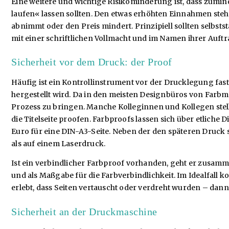
Eine weitere und wichtige Risikominderung ist, dass zumin
laufen« lassen sollten. Den etwas erhöhten Einnahmen steh
abnimmt oder den Preis mindert. Prinzipiell sollten selbs
mit einer schriftlichen Vollmacht und im Namen ihrer Auf
Sicherheit vor dem Druck: der Proof
Häufig ist ein Kontrollinstrument vor der Drucklegung fa
hergestellt wird. Da in den meisten Designbüros von Farbm
Prozess zu bringen. Manche Kolleginnen und Kollegen ste
die Titelseite proofen. Farbproofs lassen sich über etliche 
Euro für eine DIN-A3-Seite. Neben der den späteren Druck s
als auf einem Laserdruck.
Ist ein verbindlicher Farbproof vorhanden, geht er zusam
und als Maßgabe für die Farbverbindlichkeit. Im Idealfal
erlebt, dass Seiten vertauscht oder verdreht wurden – dan
Sicherheit an der Druckmaschine