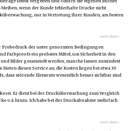
aufträge selbst vergeben und »durch die eigenen Bücher
u bleiben, wenn der Kunde fehlerhafte Drucke nicht
ucküberwachung, nur in Vertretung ihrer Kunden, am besten
nach oben ↑
icher Probedruck der unter genormten Bedingungen
d Farbproofs ein probates Mittel, um Sicherheit in den
e und Bilder gesammelt werden, manche lassen zumindest
n bieten diesen Service an; die Kosten liegen bei etwa 30
fs, dass störende Elemente wesentlich besser sichtbar sind
kerei. Er dient bei der Drucküberwachung zum Vergleich
cke o.ä. hinzu. Ich habe bei der Druckabnahme mehrfach
nach oben ↑