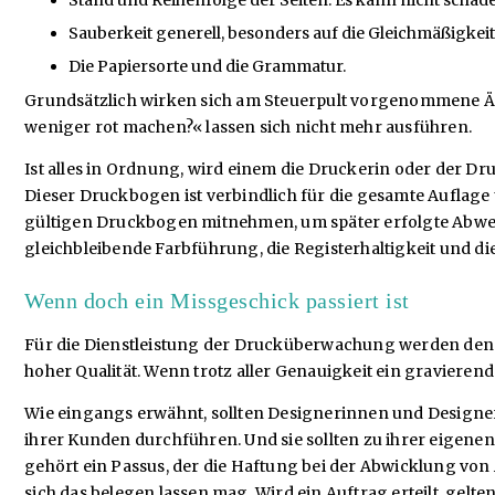
Sauberkeit generell, besonders auf die Gleichmäßigkeit
Die Papiersorte und die Grammatur.
Grundsätzlich wirken sich am Steuerpult vorgenommene Än
weniger rot machen?« lassen sich nicht mehr ausführen.
Ist alles in Ordnung, wird einem die Druckerin oder der D
Dieser Druckbogen ist verbindlich für die gesamte Auflage
gültigen Druckbogen mitnehmen, um später erfolgte Abweic
gleichbleibende Farbführung, die Registerhaltigkeit und di
Wenn doch ein Missgeschick passiert ist
Für die Dienstleistung der Drucküberwachung werden den G
hoher Qualität. Wenn trotz aller Genauigkeit ein gravierend
Wie eingangs erwähnt, sollten Designerinnen und Designer
ihrer Kunden durchführen. Und sie sollten zu ihrer eigenen
gehört ein Passus, der die Haftung bei der Abwicklung von 
sich das belegen lassen mag. Wird ein Auftrag erteilt, gelt