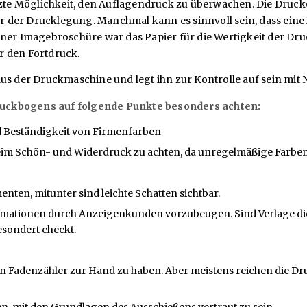
e Möglichkeit, den Auflagendruck zu überwachen. Die Drucke
 der Drucklegung. Manchmal kann es sinnvoll sein, dass eine 
iner Imagebroschüre war das Papier für die Wertigkeit der Dr
r den Fortdruck.
us der Druckmaschine und legt ihn zur Kontrolle auf sein mit 
ruckbogens auf folgende Punkte besonders achten:
d Beständigkeit von Firmenfarben
ß beim Schön- und Widerdruck zu achten, da unregelmäßige Farbe
ten, mitunter sind leichte Schatten sichtbar.
ationen durch Anzeigenkunden vorzubeugen. Sind Verlage die A
esondert checkt.
inen Fadenzähler zur Hand zu haben. Aber meistens reichen die Dr
en, mit den Grundlagen des Ausschießens vertraut zu sein.