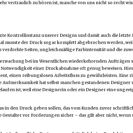
r vertraulich zu hören ist, manche von uns nicht so recht wis
te Kontrollinstanz unserer Designs und damit auch die letzte 
mal musste der Druck sogar komplett abgebrochen werden, weil 
en verdrehte Seiten, ungleichmäßige Farbintensität und die zu
erwachung bei im Wesentlichen wiederkehrenden Aufträgen sich
 Notwendigkeit einer Druckabnahme oft genug beweisen. Hier 
nt, einen reibungslosen Arbeitsfluss zu gewährleisten. Eine r
ihre Aufmerksamkeit hat selbst manchen gestandenen Designer v
laufen ist, weil eine Designerin oder ein Designer eine ungee
das in den Druck geben sollen, das vom Kunden zuvor schrift
 Gestalter vor Forderungen sicher – das gilt aber nicht, wenn