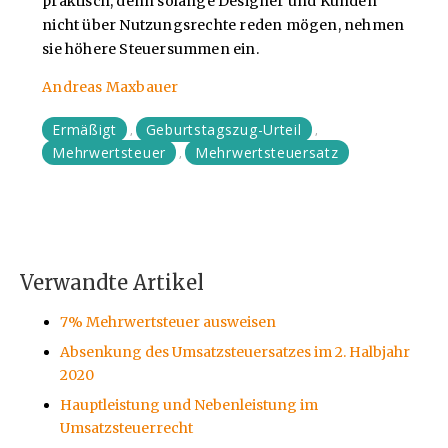
praktisch, denn solange Designer und Kunden
nicht über Nutzungsrechte reden mögen, nehmen
sie höhere Steuersummen ein.
Andreas Maxbauer
Ermäßigt
Geburtstagszug-Urteil
,
,
Mehrwertsteuer
Mehrwertsteuersatz
,
Verwandte Artikel
7% Mehrwertsteuer ausweisen
Absenkung des Umsatzsteuersatzes im 2. Halbjahr
2020
Hauptleistung und Nebenleistung im
Umsatzsteuerrecht