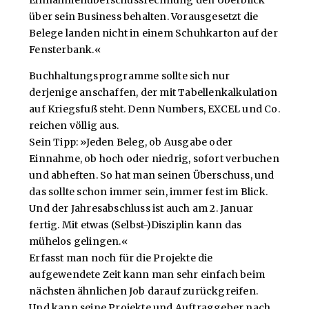
Einnahmenüberschussrechnung den Überblick
über sein Business behalten. Vorausgesetzt die
Belege landen nicht in einem Schuhkarton auf der
Fensterbank.«
Buchhaltungsprogramme sollte sich nur
derjenige anschaffen, der mit Tabellenkalkulation
auf Kriegsfuß steht. Denn Numbers, EXCEL und Co.
reichen völlig aus.
Sein Tipp: »Jeden Beleg, ob Ausgabe oder
Einnahme, ob hoch oder niedrig, sofort verbuchen
und abheften. So hat man seinen Überschuss, und
das sollte schon immer sein, immer fest im Blick.
Und der Jahresabschluss ist auch am 2. Januar
fertig. Mit etwas (Selbst-)Disziplin kann das
mühelos gelingen.«
Erfasst man noch für die Projekte die
aufgewendete Zeit kann man sehr einfach beim
nächsten ähnlichen Job darauf zurückgreifen.
Und kann seine Projekte und Auftraggeber nach