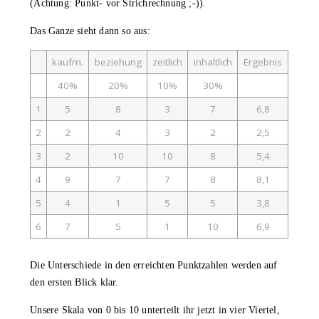
(Achtung: Punkt- vor Strichrechnung ;-)).
Das Ganze sieht dann so aus:
kaufm.
beziehung
zeitlich
inhaltlich
Ergebnis
40%
20%
10%
30%
1
5
8
3
7
6,8
2
2
4
3
2
2,5
3
2
10
10
8
5,4
4
9
7
7
8
8,1
5
4
1
5
5
3,8
6
7
5
1
10
6,9
Die Unterschiede in den erreichten Punktzahlen werden auf
den ersten Blick klar.
Unsere Skala von 0 bis 10 unterteilt ihr jetzt in vier Viertel,