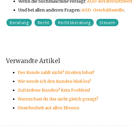
Wenn die Suchmaschine versagt:
AGD-Beraternetzwerk
Und bei allen anderen Fragen:
AGD-Geschäftsstelle
.
Beratung
Recht
Rechtsberatung
Steuern
,
,
,
Verwandte Artikel
Der Kunde zahlt nicht? Streiten lohnt!
Wie werde ich den Kunden bloß los?
Zufriedene Kunden? Kein Problem!
Warum hast du das nicht gleich gesagt?
Unsicherheit auf allen Ebenen