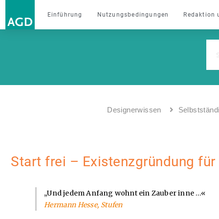
Einführung
Nutzungsbedingungen
Redaktion 
Designerwissen
Selbstständ
Start frei – Existenzgründung für
„Und jedem Anfang wohnt ein Zauber inne …«
Hermann Hesse, Stufen