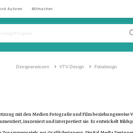
und Autoren
Mitmachen
Designerwissen
VTV Design
Fotodesign
etzung mit den Medien Fotografie und Film beziehungsweise Vid
mentiert, inszeniert und interpretiert sie. Er entwickelt Bilds
iven Zusammenspiels aus Grafikdesignern, Digital Media Designe