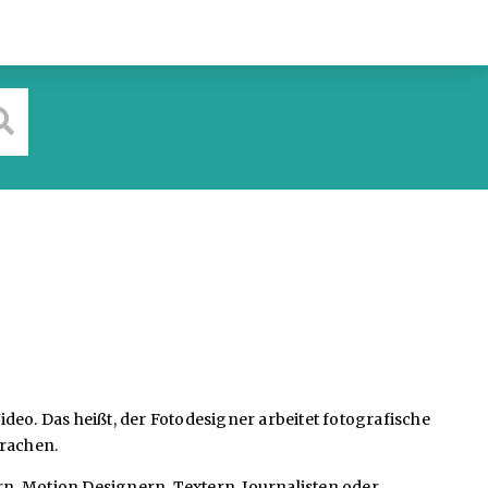
eo. Das heißt, der Fotodesigner arbeitet fotografische
prachen.
rn, Motion Designern, Textern, Journalisten oder